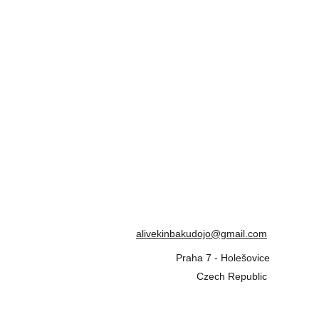
Kurz pro začátečníky - 
Bound Bodies Arc
h.
Kurz pro mírně pokročilé - Mikael & Dakini
Tematické Workshopy
Alive Kinbaku Festival
Voucher
Soukromá výuka
Pronájem
Užitečné
Prevence
Shibari Seznamka
Kontakt
alivekinbakudojo@gmail.com
Praha 7 - Holešovice
Czech Republic 