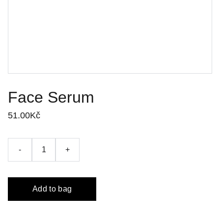
Face Serum
51.00Kč
-
+
Add to bag