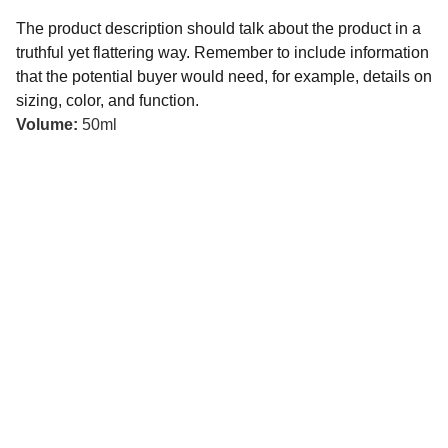
The product description should talk about the product in a
truthful yet flattering way. Remember to include information
that the potential buyer would need, for example, details on
sizing, color, and function.
Volume:
50ml
O nás
Co je Kinbaku/Shibari
Alive Kinbaku Dojo
Jirka - Alive Ropes
Hostující lektoři
Alive Kinbaku Society
Shibari Shop
Pravidla a podmínky